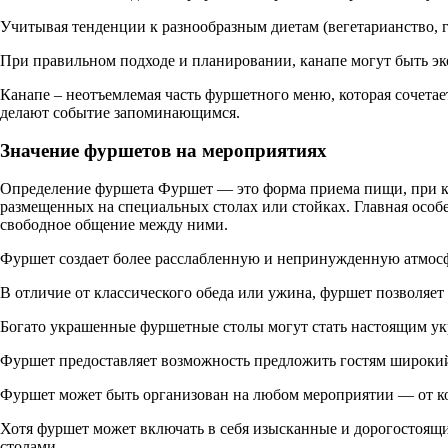
Учитывая тенденции к разнообразным диетам (вегетарианство, г
При правильном подходе и планировании, канапе могут быть эк
Канапе – неотъемлемая часть фуршетного меню, которая сочетает
делают событие запоминающимся.
Значение фуршетов на мероприятиях
Определение фуршета Фуршет — это форма приема пищи, при кот
размещенных на специальных столах или стойках. Главная особе
свободное общение между ними.
Фуршет создает более расслабленную и непринужденную атмосфе
В отличие от классического обеда или ужина, фуршет позволяет 
Богато украшенные фуршетные столы могут стать настоящим ук
Фуршет предоставляет возможность предложить гостям широкий в
Фуршет может быть организован на любом мероприятии — от ко
Хотя фуршет может включать в себя изысканные и дорогостоящ
столами.