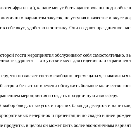
лютен-фри и т.д.), канапе могут быть адаптированы под любые 
ономичным вариантом закусок, не уступая в качестве и вкусе д
 в себе вкус, удобство и эстетику. Они создают праздничное на
орой гости мероприятия обслуживают себя самостоятельно, выби
нность фуршета — отсутствие мест для сидения или ограниченно
ру, что позволяет гостям свободно перемещаться, знакомиться 
быстро и без затрат времени обслужить большое количество гост
рашением мероприятия и создать праздничную атмосферу.
ыбор блюд, от закусок и горячих блюд до десертов и напитков,
рпоративных вечеринок и презентаций до свадеб и дней рожден
ие продукты, в целом он может быть более экономичным вариан